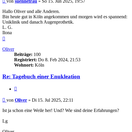
von
suennefrau
»
So 15. Jun 2025, 19:57
Hallo Oliver und alle Anderen.
Bin heute gut in Köln angekommen und morgen wird es spannend:
Uniklinik und danach Augenprothetik.
L. G.
Ilona
Nach
oben
Oliver
Beiträge:
100
Registriert:
Do 8. Feb 2024, 21:53
Wohnort:
Köln
Re: Tagebuch einer Enukleation
Zitieren
Beitrag
von
Oliver
»
Di 15. Jul 2025, 22:11
Ist ja schon eine Weile her! Und? Wie sind deine Erfahrungen?
Lg
Oliver