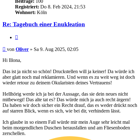
Beiträge:
100
Registriert:
Do 8. Feb 2024, 21:53
Wohnort:
Köln
Re: Tagebuch einer Enukleation
Zitieren
Beitrag
von
Oliver
»
Sa 9. Aug 2025, 02:05
Hi Illona,
Das ist ja nicht so schön! Druckstellen will ja keiner! Da würde ich
aber glatt noch mal reklamieren. Und wenn es zu weit weg ist doch
wieder retour zu deinem Okularisten deines Vertrauens!
Hellhörig werde ich ja bei der Aussage, das sie dein neues nicht
mitbewegt! Das alte tat es? Das würde mich ja auch recht ärgern!
Da haben wir doch sicher ein Recht drauf, das es weder drückt noch
auf starren Blick, wenn es sich, wie bei dir, verhindern lässt.
Ich glaube in so einem Fall würde mir mein Auge sehr leicht mal
beim morgendlichen Duschen herausfallen und am Fliesenboden
zerschellen.