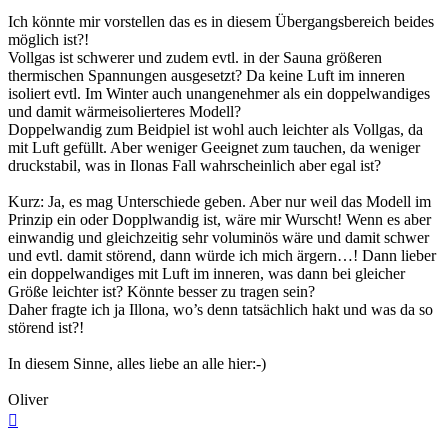
Ich könnte mir vorstellen das es in diesem Übergangsbereich beides
möglich ist?!
Vollgas ist schwerer und zudem evtl. in der Sauna größeren
thermischen Spannungen ausgesetzt? Da keine Luft im inneren
isoliert evtl. Im Winter auch unangenehmer als ein doppelwandiges
und damit wärmeisolierteres Modell?
Doppelwandig zum Beidpiel ist wohl auch leichter als Vollgas, da
mit Luft gefüllt. Aber weniger Geeignet zum tauchen, da weniger
druckstabil, was in Ilonas Fall wahrscheinlich aber egal ist?
Kurz: Ja, es mag Unterschiede geben. Aber nur weil das Modell im
Prinzip ein oder Dopplwandig ist, wäre mir Wurscht! Wenn es aber
einwandig und gleichzeitig sehr voluminös wäre und damit schwer
und evtl. damit störend, dann würde ich mich ärgern…! Dann lieber
ein doppelwandiges mit Luft im inneren, was dann bei gleicher
Größe leichter ist? Könnte besser zu tragen sein?
Daher fragte ich ja Illona, wo’s denn tatsächlich hakt und was da so
störend ist?!
In diesem Sinne, alles liebe an alle hier:-)
Oliver
Nach
oben