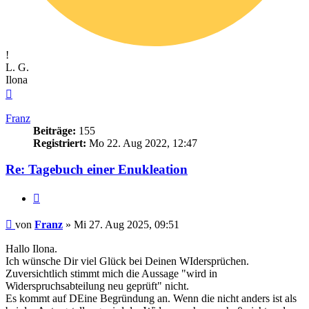
!
L. G.
Ilona
Nach
oben
Franz
Beiträge:
155
Registriert:
Mo 22. Aug 2022, 12:47
Re: Tagebuch einer Enukleation
Zitieren
Beitrag
von
Franz
»
Mi 27. Aug 2025, 09:51
Hallo Ilona.
Ich wünsche Dir viel Glück bei Deinen WIdersprüchen.
Zuversichtlich stimmt mich die Aussage "wird in
Widerspruchsabteilung neu geprüft" nicht.
Es kommt auf DEine Begründung an. Wenn die nicht anders ist als