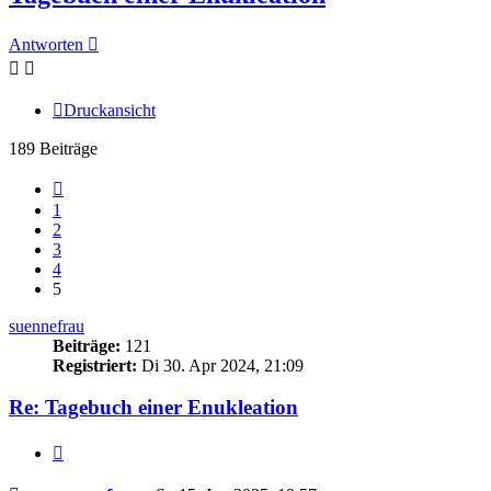
Antworten
Druckansicht
189 Beiträge
Vorherige
1
2
3
4
5
suennefrau
Beiträge:
121
Registriert:
Di 30. Apr 2024, 21:09
Re: Tagebuch einer Enukleation
Zitieren
Beitrag