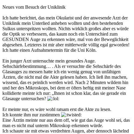
Neues vom Besuch der Uniklinik
Ich hatte berichtet, das mein Okularist und der anwesende Arzt der
Uniklinik mein Unterlied anheben wollten und den bestehenden
Sulkus unterspritzen wollten. Nichts wirklich großes aber es würde
die Optik so verbessern, das kaum noch ein Unterschied zum
GESUNDEN Auge zu erkennen wäre, mal von der Beweglichkeit
abgesehen. Letzteres ist mir aber mittlerweile völlig egal geworden!
Ich hatte einen Aufnahmetermin für die Uni Köln.
Ein junger Arzt untersuchte mein gesundes Auge.
Sehschärfebestimmung… . Als er versuchte die Sehschärfe des
Glasauges zu messen hatte ich ein wenig genug von unfähigen
Ärzten, die nicht mal die Akte gelesen haben. Ich ließ ihn machen,
wissend, das es peinlich werden wird. Nach 2 Minuten wildem hin
und her des Mikroskops, bei dem er öfters heftig mit meiner Nase
kollidierte meinte ich nur: „Ihnen ist schon klar, das sie gerade ein
Glasauge untersuchen?
Er meinte nur, es wäre wohl ratsam erst die Akte zu lesen.
Ich konnte ihm nur zustimmen
Eine Ärztin meinte nur aus dem off, wie gut das Auge wohl sei, das
man es nicht mal unterm Mikroskop erkennen würde.
Ich schaute sie mit etwas verdrehten Augen, aber dennoch lächelnd