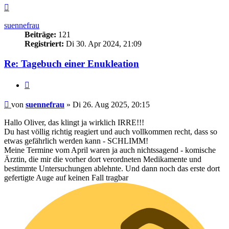
Nach
oben
suennefrau
Beiträge:
121
Registriert:
Di 30. Apr 2024, 21:09
Re: Tagebuch einer Enukleation
Zitieren
Beitrag
von
suennefrau
»
Di 26. Aug 2025, 20:15
Hallo Oliver, das klingt ja wirklich IRRE!!!
Du hast völlig richtig reagiert und auch vollkommen recht, dass so
etwas gefährlich werden kann - SCHLIMM!
Meine Termine vom April waren ja auch nichtssagend - komische
Ärztin, die mir die vorher dort verordneten Medikamente und
bestimmte Untersuchungen ablehnte. Und dann noch das erste dort
gefertigte Auge auf keinen Fall tragbar