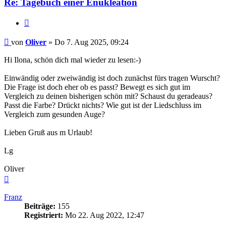
Re: Tagebuch einer Enukleation
Zitieren
Beitrag
von
Oliver
»
Do 7. Aug 2025, 09:24
Hi Ilona, schön dich mal wieder zu lesen:-)
Einwändig oder zweiwändig ist doch zunächst fürs tragen Wurscht?
Die Frage ist doch eher ob es passt? Bewegt es sich gut im
Vergleich zu deinen bisherigen schön mit? Schaust du geradeaus?
Passt die Farbe? Drückt nichts? Wie gut ist der Liedschluss im
Vergleich zum gesunden Auge?
Lieben Gruß aus m Urlaub!
Lg
Oliver
Nach
oben
Franz
Beiträge:
155
Registriert:
Mo 22. Aug 2022, 12:47