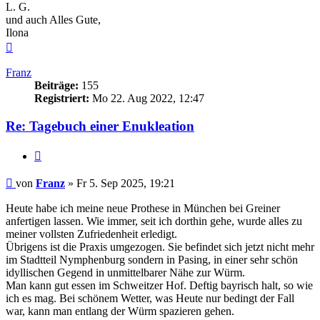
L. G.
und auch Alles Gute,
Ilona
Nach
oben
Franz
Beiträge:
155
Registriert:
Mo 22. Aug 2022, 12:47
Re: Tagebuch einer Enukleation
Zitieren
Beitrag
von
Franz
»
Fr 5. Sep 2025, 19:21
Heute habe ich meine neue Prothese in München bei Greiner
anfertigen lassen. Wie immer, seit ich dorthin gehe, wurde alles zu
meiner vollsten Zufriedenheit erledigt.
Übrigens ist die Praxis umgezogen. Sie befindet sich jetzt nicht mehr
im Stadtteil Nymphenburg sondern in Pasing, in einer sehr schön
idyllischen Gegend in unmittelbarer Nähe zur Würm.
Man kann gut essen im Schweitzer Hof. Deftig bayrisch halt, so wie
ich es mag. Bei schönem Wetter, was Heute nur bedingt der Fall
war, kann man entlang der Würm spazieren gehen.