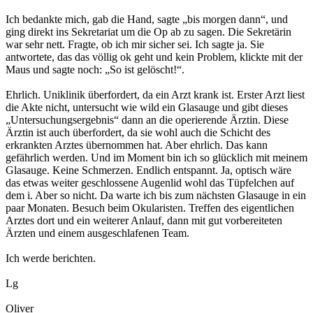
Ich bedankte mich, gab die Hand, sagte „bis morgen dann“, und
ging direkt ins Sekretariat um die Op ab zu sagen. Die Sekretärin
war sehr nett. Fragte, ob ich mir sicher sei. Ich sagte ja. Sie
antwortete, das das völlig ok geht und kein Problem, klickte mit der
Maus und sagte noch: „So ist gelöscht!“.
Ehrlich. Uniklinik überfordert, da ein Arzt krank ist. Erster Arzt liest
die Akte nicht, untersucht wie wild ein Glasauge und gibt dieses
„Untersuchungsergebnis“ dann an die operierende Ärztin. Diese
Ärztin ist auch überfordert, da sie wohl auch die Schicht des
erkrankten Arztes übernommen hat. Aber ehrlich. Das kann
gefährlich werden. Und im Moment bin ich so glücklich mit meinem
Glasauge. Keine Schmerzen. Endlich entspannt. Ja, optisch wäre
das etwas weiter geschlossene Augenlid wohl das Tüpfelchen auf
dem i. Aber so nicht. Da warte ich bis zum nächsten Glasauge in ein
paar Monaten. Besuch beim Okularisten. Treffen des eigentlichen
Arztes dort und ein weiterer Anlauf, dann mit gut vorbereiteten
Ärzten und einem ausgeschlafenen Team.
Ich werde berichten.
Lg
Oliver