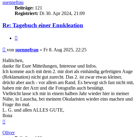
suennefrau
Beiträge:
121
Registriert:
Di 30. Apr 2024, 21:09
Re: Tagebuch einer Enukleation
Zitieren
Beitrag
von
suennefrau
»
Fr 8. Aug 2025, 22:25
Hallöchen,
danke für Eure Mitteilungen, Interesse und Infos.
Ich komme auch mit dem 2. mir dort als einhändig gefertigten Auge
(Reklamation) nicht gut zurecht. Das 2. ist zwar etwas kleiner,
drückt aber auch - vor allem am Rand. Es bewegt sich fast nicht mit,
haben mir der Arzt und die Fotografin auch bestätigt.
Vielleicht lasse ich mir in einem halben Jahr wieder hier in meiner
Nähe, in Lauscha, bei meinem Okularisten wieder eins machen und
Frage ihn mal.
L. G. und allen ALLES GUTE,
Ilona
Nach
oben
Oliver