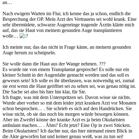
an…
Nach ewigem Warten im Flur, ich kenne das ja schon, endlich die
Besprechung der OP. Mein Arzt des Vertrauens sei wohl krank. Eine
sehr übermüdete, schwarze Augenringe tragende Ärztin klärte mich
auf, das sie Haut von meinem gesunden Auge transplantieren
wolle…
Ich meinte nur, das das nicht in Frage käme, an meinem gesunden
Auge herum zu schnipseln.
Sie wolle dann die Haut aus der Wange nehmen. ???
Es wurde nie von einem Transplantat gesproche! Es solle nur ein
kleiner Schnitt in der Augenfalte gemacht werden und das soll es
gewesen sein! Ich solle es ihr überlassen, was notwendig sei, zumal
sie erst wenn die Haut geöffnet sei zu sehen sei, was genau nötig ist.
Die Sache sei also bis hier hin klar, für Sie.
Ich fragte, was mit dem Unterspritzen sei. Davon wisse sie nichts.
Wurde aber vorher so mit dem leider jetzt kranken Arzt vor Monaten
schon besprochen… . Sie schrieb es sich auf den Handrücken. Sie
wisse nicht, ob sie das noch bis morgen würde besorgen können.
Aber im Zweifel könne der kranke Arzt es ja beim Okularisten
ambulant machen… . Ähm? Echt jetzt? Eine Op in zwei Stücken.
Beim Okularisten? Ich dachte nur, das hier niemand einen Blick in
die Akte geworfen hat und keiner genau weiß, was zu tun sei!