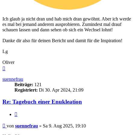
Ich glaub ja nicht dran und hab mich dran gewöhnt. Aber ich werde
es mal bei jemand anderem ausprobieren. Zumindest mal drauf
schauen lassen und dann sehen ob sich ein Wechsel lohnt!
Danke dir also für deinen Bericht und damit für die Inspiration!
Lg
Oliver
Nach
oben
suennefrau
Beiträge:
121
Registriert:
Di 30. Apr 2024, 21:09
Re: Tagebuch einer Enukleation
Zitieren
Beitrag
von
suennefrau
»
Sa 9. Aug 2025, 19:10