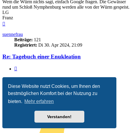
Wem die Würm nichts sagt, einfach Google fragen. Die Gewässer
rund um Schloß Nymphenburg werden alle von der Würm gespeist.
LG
Franz
Nach
oben
suennefrau
Beiträge:
121
Registriert:
Di 30. Apr 2024, 21:09
Re: Tagebuch einer Enukleation
Zitieren
Beitrag
von
suennefrau
»
So 7. Sep 2025, 21:17
Diese Website nutzt Cookies, um Ihnen den
Das freut mich !!!
bestmöglichen Komfort bei der Nutzung zu
bieten.
Mehr erfahren
Verstanden!