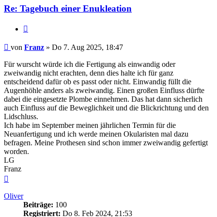
Re: Tagebuch einer Enukleation
Zitieren
Beitrag
von
Franz
»
Do 7. Aug 2025, 18:47
Für wurscht würde ich die Fertigung als einwandig oder
zweiwandig nicht erachten, denn dies halte ich für ganz
entscheidend dafür ob es passt oder nicht. Einwandig füllt die
Augenhöhle anders als zweiwandig. Einen großen Einfluss dürfte
dabei die eingesetzte Plombe einnehmen. Das hat dann sicherlich
auch Einfluss auf die Beweglichkeit und die Blickrichtung und den
Lidschluss.
Ich habe im September meinen jährlichen Termin für die
Neuanfertigung und ich werde meinen Okularisten mal dazu
befragen. Meine Prothesen sind schon immer zweiwandig gefertigt
worden.
LG
Franz
Nach
oben
Oliver
Beiträge:
100
Registriert:
Do 8. Feb 2024, 21:53