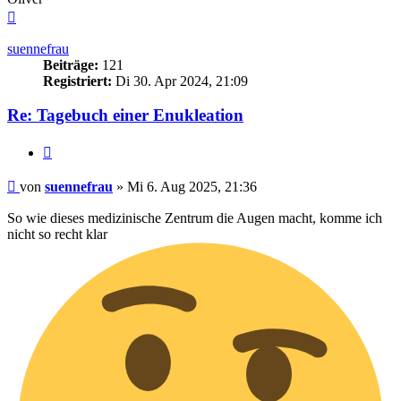
Nach
oben
suennefrau
Beiträge:
121
Registriert:
Di 30. Apr 2024, 21:09
Re: Tagebuch einer Enukleation
Zitieren
Beitrag
von
suennefrau
»
Mi 6. Aug 2025, 21:36
So wie dieses medizinische Zentrum die Augen macht, komme ich
nicht so recht klar