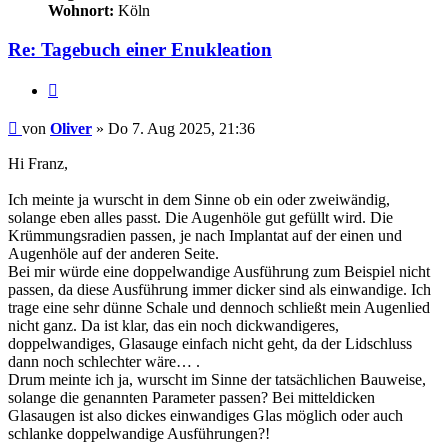
Wohnort:
Köln
Re: Tagebuch einer Enukleation
Zitieren
Beitrag
von
Oliver
»
Do 7. Aug 2025, 21:36
Hi Franz,
Ich meinte ja wurscht in dem Sinne ob ein oder zweiwändig,
solange eben alles passt. Die Augenhöle gut gefüllt wird. Die
Krümmungsradien passen, je nach Implantat auf der einen und
Augenhöle auf der anderen Seite.
Bei mir würde eine doppelwandige Ausführung zum Beispiel nicht
passen, da diese Ausführung immer dicker sind als einwandige. Ich
trage eine sehr dünne Schale und dennoch schließt mein Augenlied
nicht ganz. Da ist klar, das ein noch dickwandigeres,
doppelwandiges, Glasauge einfach nicht geht, da der Lidschluss
dann noch schlechter wäre… .
Drum meinte ich ja, wurscht im Sinne der tatsächlichen Bauweise,
solange die genannten Parameter passen? Bei mitteldicken
Glasaugen ist also dickes einwandiges Glas möglich oder auch
schlanke doppelwandige Ausführungen?!