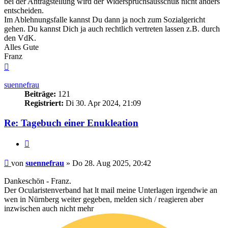
bei der Antragstellung wird der Widerspruchsausschuß nicht anders
entscheiden.
Im Ablehnungsfalle kannst Du dann ja noch zum Sozialgericht
gehen. Du kannst Dich ja auch rechtlich vertreten lassen z.B. durch
den VdK.
Alles Gute
Franz
Nach
oben
suennefrau
Beiträge:
121
Registriert:
Di 30. Apr 2024, 21:09
Re: Tagebuch einer Enukleation
Zitieren
Beitrag
von
suennefrau
»
Do 28. Aug 2025, 20:42
Dankeschön - Franz.
Der Ocularistenverband hat lt mail meine Unterlagen irgendwie an
wen in Nürnberg weiter gegeben, melden sich / reagieren aber
inzwischen auch nicht mehr