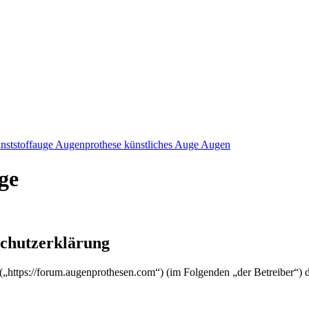
nststoffauge Augenprothese künstliches Auge Augen
ge
schutzerklärung
 („https://forum.augenprothesen.com“) (im Folgenden „der Betreiber“)