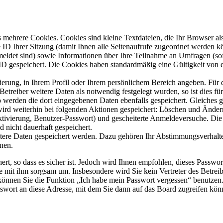
mehrere Cookies. Cookies sind kleine Textdateien, die Ihr Browser al
le ID Ihrer Sitzung (damit Ihnen alle Seitenaufrufe zugeordnet werden 
meldet sind) sowie Informationen über Ihre Teilnahme an Umfragen (sof
-ID gespeichert. Die Cookies haben standardmäßig eine Gültigkeit von e
rierung, in Ihrem Profil oder Ihrem persönlichem Bereich angeben. Für 
eiber weitere Daten als notwendig festgelegt wurden, so ist dies für 
so werden die dort eingegebenen Daten ebenfalls gespeichert. Gleiches g
 wird weiterhin bei folgenden Aktionen gespeichert: Löschen und Ände
ktivierung, Benutzer-Passwort) und gescheiterte Anmeldeversuche. D
d nicht dauerhaft gespeichert.
itere Daten gespeichert werden. Dazu gehören Ihr Abstimmungsverhalte
nen.
rt, so dass es sicher ist. Jedoch wird Ihnen empfohlen, dieses Passwo
ie mit ihm sorgsam um. Insbesondere wird Sie kein Vertreter des Betrei
o können Sie die Funktion „Ich habe mein Passwort vergessen“ benutz
sswort an diese Adresse, mit dem Sie dann auf das Board zugreifen kön