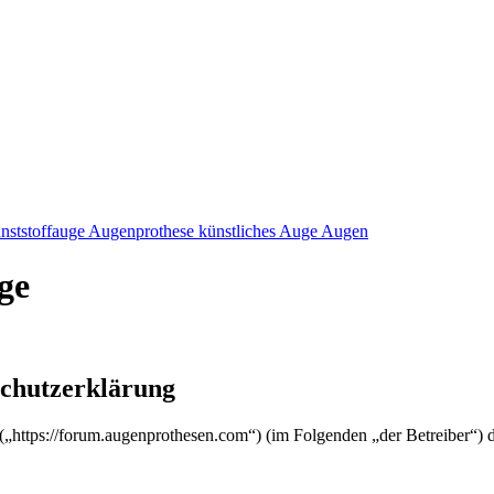
nststoffauge Augenprothese künstliches Auge Augen
ge
schutzerklärung
 („https://forum.augenprothesen.com“) (im Folgenden „der Betreiber“)