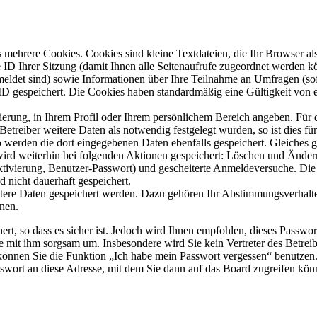
mehrere Cookies. Cookies sind kleine Textdateien, die Ihr Browser al
le ID Ihrer Sitzung (damit Ihnen alle Seitenaufrufe zugeordnet werden 
meldet sind) sowie Informationen über Ihre Teilnahme an Umfragen (sof
-ID gespeichert. Die Cookies haben standardmäßig eine Gültigkeit von e
rierung, in Ihrem Profil oder Ihrem persönlichem Bereich angeben. Für 
eiber weitere Daten als notwendig festgelegt wurden, so ist dies für 
so werden die dort eingegebenen Daten ebenfalls gespeichert. Gleiches g
 wird weiterhin bei folgenden Aktionen gespeichert: Löschen und Ände
ktivierung, Benutzer-Passwort) und gescheiterte Anmeldeversuche. D
d nicht dauerhaft gespeichert.
itere Daten gespeichert werden. Dazu gehören Ihr Abstimmungsverhalte
nen.
rt, so dass es sicher ist. Jedoch wird Ihnen empfohlen, dieses Passwo
ie mit ihm sorgsam um. Insbesondere wird Sie kein Vertreter des Betrei
o können Sie die Funktion „Ich habe mein Passwort vergessen“ benutz
sswort an diese Adresse, mit dem Sie dann auf das Board zugreifen kön