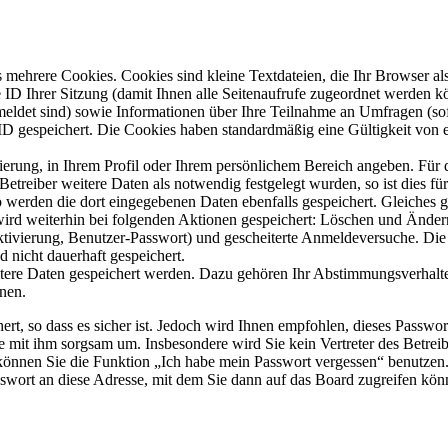
mehrere Cookies. Cookies sind kleine Textdateien, die Ihr Browser al
le ID Ihrer Sitzung (damit Ihnen alle Seitenaufrufe zugeordnet werden 
meldet sind) sowie Informationen über Ihre Teilnahme an Umfragen (sof
-ID gespeichert. Die Cookies haben standardmäßig eine Gültigkeit von e
rierung, in Ihrem Profil oder Ihrem persönlichem Bereich angeben. Für 
eiber weitere Daten als notwendig festgelegt wurden, so ist dies für 
so werden die dort eingegebenen Daten ebenfalls gespeichert. Gleiches g
 wird weiterhin bei folgenden Aktionen gespeichert: Löschen und Ände
ktivierung, Benutzer-Passwort) und gescheiterte Anmeldeversuche. D
d nicht dauerhaft gespeichert.
itere Daten gespeichert werden. Dazu gehören Ihr Abstimmungsverhalte
nen.
rt, so dass es sicher ist. Jedoch wird Ihnen empfohlen, dieses Passwo
ie mit ihm sorgsam um. Insbesondere wird Sie kein Vertreter des Betrei
o können Sie die Funktion „Ich habe mein Passwort vergessen“ benutz
sswort an diese Adresse, mit dem Sie dann auf das Board zugreifen kön