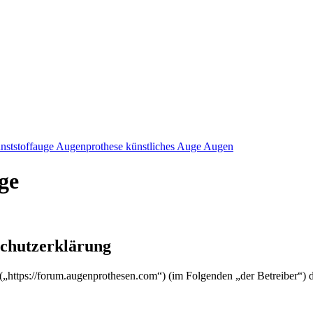
nststoffauge Augenprothese künstliches Auge Augen
ge
schutzerklärung
 („https://forum.augenprothesen.com“) (im Folgenden „der Betreiber“)