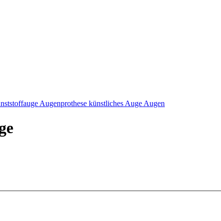
nststoffauge Augenprothese künstliches Auge Augen
ge