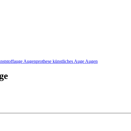
nststoffauge Augenprothese künstliches Auge Augen
ge