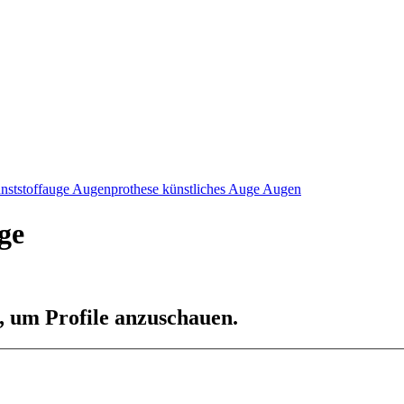
nststoffauge Augenprothese künstliches Auge Augen
ge
n, um Profile anzuschauen.