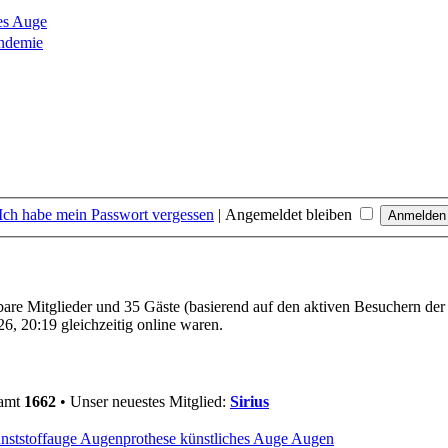
es Auge
ndemie
Ich habe mein Passwort vergessen
|
Angemeldet bleiben
tbare Mitglieder und 35 Gäste (basierend auf den aktiven Besuchern der
, 20:19 gleichzeitig online waren.
samt
1662
• Unser neuestes Mitglied:
Sirius
nststoffauge Augenprothese künstliches Auge Augen