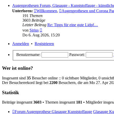
Augenprothesen Forum, Glasauge - Kunststoffauge - künstlich
Unterforen:
Willkommen
,
Augenprothesen und Corona Pa
191
Themen
3603
Beiträge
Letzter Beitrag
Re: Tipps für eine gute Lidpf…
Neuester
von
Sirius
Beitrag
Do 6. Aug 2026, 15:20
Anmelden
•
Registrieren
Benutzername:
Passwort:
Wer ist online?
Insgesamt sind
35
Besucher online :: 0 sichtbare Mitglieder, 0 unsich
Der Besucherrekord liegt bei
2200
Besuchern, die am Mo 27. Apr 2026
Statistik
Beiträge insgesamt
3603
• Themen insgesamt
181
• Mitglieder insge
Forum Augenprothese Glasauge Kunststoffauge
Glasauge Ku