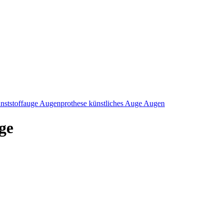
nststoffauge Augenprothese künstliches Auge Augen
ge