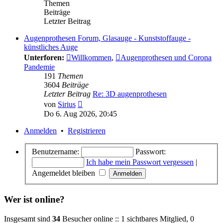
Themen
Beiträge
Letzter Beitrag
Augenprothesen Forum, Glasauge - Kunststoffauge -
künstliches Auge
Unterforen:
Willkommen
,
Augenprothesen und Corona
Pandemie
191
Themen
3604
Beiträge
Letzter Beitrag
Re: 3D augenprothesen
Neuester
von
Sirius
Beitrag
Do 6. Aug 2026, 20:45
Anmelden
•
Registrieren
Benutzername:
Passwort:
Ich habe mein Passwort vergessen
|
Angemeldet bleiben
Wer ist online?
Insgesamt sind
34
Besucher online :: 1 sichtbares Mitglied, 0