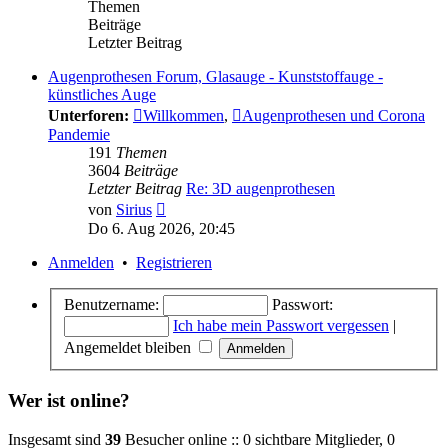
Themen
Beiträge
Letzter Beitrag
Augenprothesen Forum, Glasauge - Kunststoffauge -
künstliches Auge
Unterforen:
Willkommen
,
Augenprothesen und Corona
Pandemie
191
Themen
3604
Beiträge
Letzter Beitrag
Re: 3D augenprothesen
Neuester
von
Sirius
Beitrag
Do 6. Aug 2026, 20:45
Anmelden
•
Registrieren
Benutzername:
Passwort:
Ich habe mein Passwort vergessen
|
Angemeldet bleiben
Wer ist online?
Insgesamt sind
39
Besucher online :: 0 sichtbare Mitglieder, 0