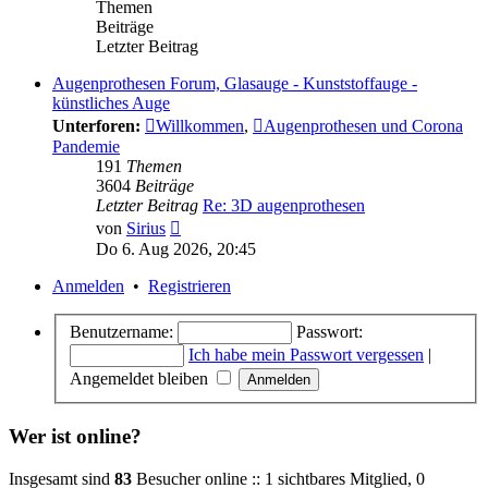
Themen
Beiträge
Letzter Beitrag
Augenprothesen Forum, Glasauge - Kunststoffauge -
künstliches Auge
Unterforen:
Willkommen
,
Augenprothesen und Corona
Pandemie
191
Themen
3604
Beiträge
Letzter Beitrag
Re: 3D augenprothesen
Neuester
von
Sirius
Beitrag
Do 6. Aug 2026, 20:45
Anmelden
•
Registrieren
Benutzername:
Passwort:
Ich habe mein Passwort vergessen
|
Angemeldet bleiben
Wer ist online?
Insgesamt sind
83
Besucher online :: 1 sichtbares Mitglied, 0