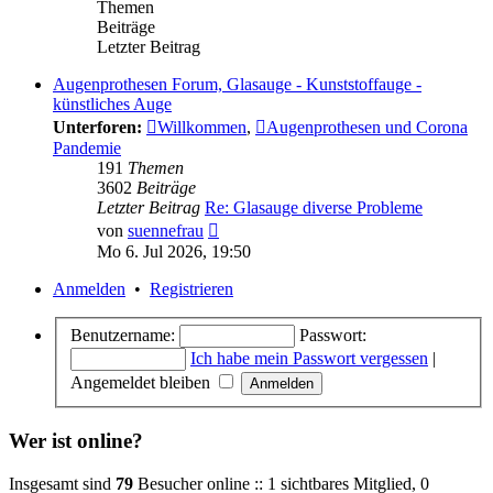
Themen
Beiträge
Letzter Beitrag
Augenprothesen Forum, Glasauge - Kunststoffauge -
künstliches Auge
Unterforen:
Willkommen
,
Augenprothesen und Corona
Pandemie
191
Themen
3602
Beiträge
Letzter Beitrag
Re: Glasauge diverse Probleme
Neuester
von
suennefrau
Beitrag
Mo 6. Jul 2026, 19:50
Anmelden
•
Registrieren
Benutzername:
Passwort:
Ich habe mein Passwort vergessen
|
Angemeldet bleiben
Wer ist online?
Insgesamt sind
79
Besucher online :: 1 sichtbares Mitglied, 0