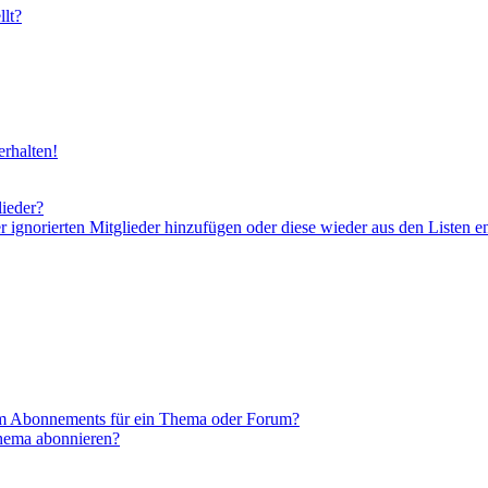
lt?
rhalten!
lieder?
er ignorierten Mitglieder hinzufügen oder diese wieder aus den Listen e
em Abonnements für ein Thema oder Forum?
Thema abonnieren?