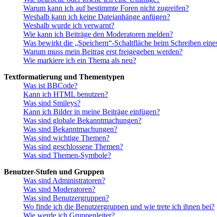
Warum kann ich auf bestimmte Foren nicht zugreifen?
Weshalb kann ich keine Dateianhänge anfügen?
Weshalb wurde ich verwarnt?
Wie kann ich Beiträge den Moderatoren melden?
Was bewirkt die „Speichern“-Schaltfläche beim Schreiben eine
Warum muss mein Beitrag erst freigegeben werden?
Wie markiere ich ein Thema als neu?
Textformatierung und Thementypen
Was ist BBCode?
Kann ich HTML benutzen?
Was sind Smileys?
Kann ich Bilder in meine Beiträge einfügen?
Was sind globale Bekanntmachungen?
Was sind Bekanntmachungen?
Was sind wichtige Themen?
Was sind geschlossene Themen?
Was sind Themen-Symbole?
Benutzer-Stufen und Gruppen
Was sind Administratoren?
Was sind Moderatoren?
Was sind Benutzergruppen?
Wo finde ich die Benutzergruppen und wie trete ich ihnen bei?
Wie werde ich Gruppenleiter?