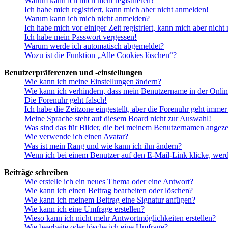
Warum kann ich mich nicht registrieren?
Ich habe mich registriert, kann mich aber nicht anmelden!
Warum kann ich mich nicht anmelden?
Ich habe mich vor einiger Zeit registriert, kann mich aber nich
Ich habe mein Passwort vergessen!
Warum werde ich automatisch abgemeldet?
Wozu ist die Funktion „Alle Cookies löschen“?
Benutzerpräferenzen und -einstellungen
Wie kann ich meine Einstellungen ändern?
Wie kann ich verhindern, dass mein Benutzername in der Onlin
Die Forenuhr geht falsch!
Ich habe die Zeitzone eingestellt, aber die Forenuhr geht immer
Meine Sprache steht auf diesem Board nicht zur Auswahl!
Was sind das für Bilder, die bei meinem Benutzernamen angez
Wie verwende ich einen Avatar?
Was ist mein Rang und wie kann ich ihn ändern?
Wenn ich bei einem Benutzer auf den E-Mail-Link klicke, werd
Beiträge schreiben
Wie erstelle ich ein neues Thema oder eine Antwort?
Wie kann ich einen Beitrag bearbeiten oder löschen?
Wie kann ich meinem Beitrag eine Signatur anfügen?
Wie kann ich eine Umfrage erstellen?
Wieso kann ich nicht mehr Antwortmöglichkeiten erstellen?
Wie bearbeite oder lösche ich eine Umfrage?