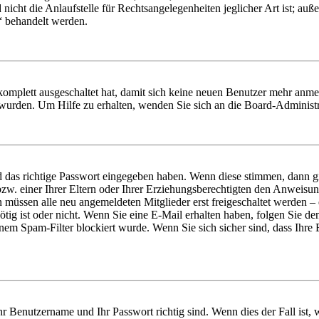
icht die Anlaufstelle für Rechtsangelegenheiten jeglicher Art ist; auße
“ behandelt werden.
 komplett ausgeschaltet hat, damit sich keine neuen Benutzer mehr anme
 wurden. Um Hilfe zu erhalten, wenden Sie sich an die Board-Administr
d das richtige Passwort eingegeben haben. Wenn diese stimmen, dann 
zw. einer Ihrer Eltern oder Ihrer Erziehungsberechtigten den Anweisung
n müssen alle neu angemeldeten Mitglieder erst freigeschaltet werden – 
nötig ist oder nicht. Wenn Sie eine E-Mail erhalten haben, folgen Sie d
em Spam-Filter blockiert wurde. Wenn Sie sich sicher sind, dass Ihre
hr Benutzername und Ihr Passwort richtig sind. Wenn dies der Fall ist