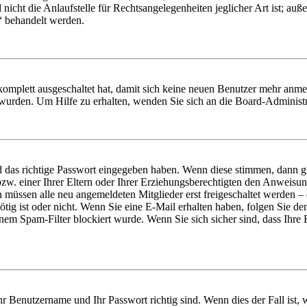
icht die Anlaufstelle für Rechtsangelegenheiten jeglicher Art ist; auße
“ behandelt werden.
 komplett ausgeschaltet hat, damit sich keine neuen Benutzer mehr anme
 wurden. Um Hilfe zu erhalten, wenden Sie sich an die Board-Administr
d das richtige Passwort eingegeben haben. Wenn diese stimmen, dann 
zw. einer Ihrer Eltern oder Ihrer Erziehungsberechtigten den Anweisung
n müssen alle neu angemeldeten Mitglieder erst freigeschaltet werden – 
nötig ist oder nicht. Wenn Sie eine E-Mail erhalten haben, folgen Sie d
em Spam-Filter blockiert wurde. Wenn Sie sich sicher sind, dass Ihre
hr Benutzername und Ihr Passwort richtig sind. Wenn dies der Fall ist