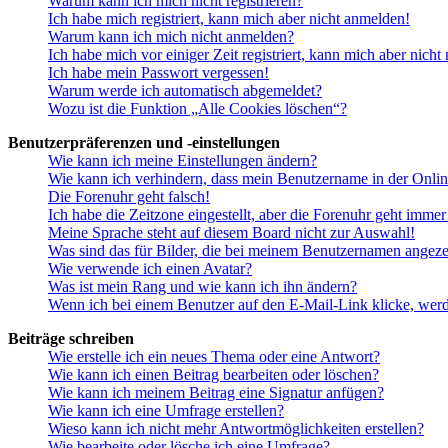
Warum kann ich mich nicht registrieren?
Ich habe mich registriert, kann mich aber nicht anmelden!
Warum kann ich mich nicht anmelden?
Ich habe mich vor einiger Zeit registriert, kann mich aber nich
Ich habe mein Passwort vergessen!
Warum werde ich automatisch abgemeldet?
Wozu ist die Funktion „Alle Cookies löschen“?
Benutzerpräferenzen und -einstellungen
Wie kann ich meine Einstellungen ändern?
Wie kann ich verhindern, dass mein Benutzername in der Onlin
Die Forenuhr geht falsch!
Ich habe die Zeitzone eingestellt, aber die Forenuhr geht immer
Meine Sprache steht auf diesem Board nicht zur Auswahl!
Was sind das für Bilder, die bei meinem Benutzernamen angez
Wie verwende ich einen Avatar?
Was ist mein Rang und wie kann ich ihn ändern?
Wenn ich bei einem Benutzer auf den E-Mail-Link klicke, werd
Beiträge schreiben
Wie erstelle ich ein neues Thema oder eine Antwort?
Wie kann ich einen Beitrag bearbeiten oder löschen?
Wie kann ich meinem Beitrag eine Signatur anfügen?
Wie kann ich eine Umfrage erstellen?
Wieso kann ich nicht mehr Antwortmöglichkeiten erstellen?
Wie bearbeite oder lösche ich eine Umfrage?