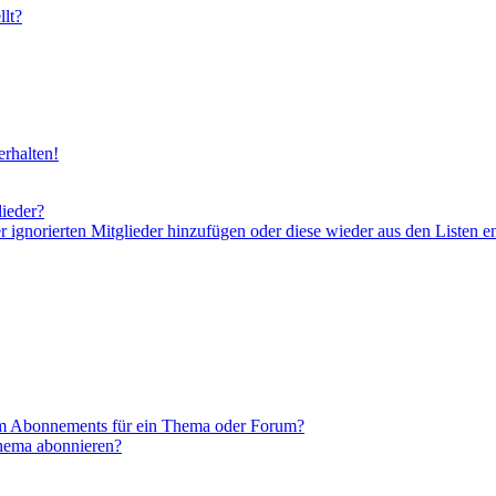
lt?
rhalten!
lieder?
er ignorierten Mitglieder hinzufügen oder diese wieder aus den Listen e
em Abonnements für ein Thema oder Forum?
Thema abonnieren?