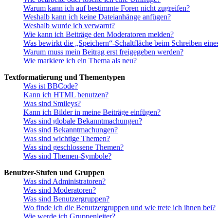
Warum kann ich auf bestimmte Foren nicht zugreifen?
Weshalb kann ich keine Dateianhänge anfügen?
Weshalb wurde ich verwarnt?
Wie kann ich Beiträge den Moderatoren melden?
Was bewirkt die „Speichern“-Schaltfläche beim Schreiben eine
Warum muss mein Beitrag erst freigegeben werden?
Wie markiere ich ein Thema als neu?
Textformatierung und Thementypen
Was ist BBCode?
Kann ich HTML benutzen?
Was sind Smileys?
Kann ich Bilder in meine Beiträge einfügen?
Was sind globale Bekanntmachungen?
Was sind Bekanntmachungen?
Was sind wichtige Themen?
Was sind geschlossene Themen?
Was sind Themen-Symbole?
Benutzer-Stufen und Gruppen
Was sind Administratoren?
Was sind Moderatoren?
Was sind Benutzergruppen?
Wo finde ich die Benutzergruppen und wie trete ich ihnen bei?
Wie werde ich Gruppenleiter?