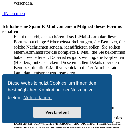
versenden.
Nach oben
Ich habe eine Spam-E-Mail von einem Mitglied dieses Forums
erhalten!
Es tut uns leid, das zu hören. Das E-Mail-Formular dieses
Forums hat einige Sicherheitsvorkehrungen, die Benutzer, die
solche Nachrichten senden, identifizieren sollen. Sie sollten
einem Administrator die komplette E-Mail, die Sie bekommen
haben, weiterleiten. Dabei ist es ganz wichtig, die Kopfzeilen
(Headers) mitzuschicken. Diese enthalten Details über den
Benutzer, der die E-Mail verschickt hat. Der Administrator
kann dann entsprechend reagieren.
Diese Website nutzt Cookies, um Ihnen den
Nach oben
bestmöglichen Komfort bei der Nutzung zu
Freunde und ignorierte Mitglieder
bieten.
Mehr erfahren
Wozu benötige ich die Listen der Freunde und ignorierten
Verstanden!
Mitglieder?
Sie können diese Listen benutzen, um andere Mitglieder des
Boards zu verwalten. Mitglieder, die Sie Ihrer Freundesliste