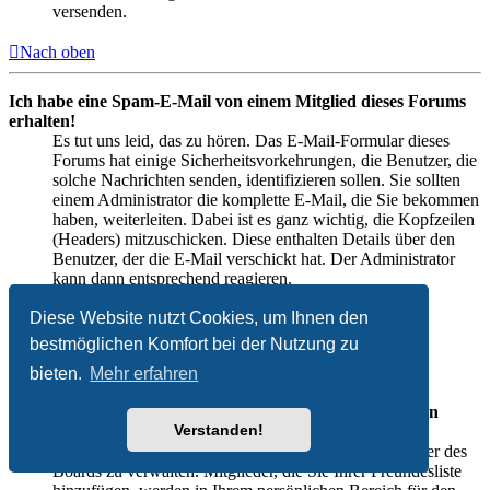
versenden.
Nach oben
Ich habe eine Spam-E-Mail von einem Mitglied dieses Forums
erhalten!
Es tut uns leid, das zu hören. Das E-Mail-Formular dieses
Forums hat einige Sicherheitsvorkehrungen, die Benutzer, die
solche Nachrichten senden, identifizieren sollen. Sie sollten
einem Administrator die komplette E-Mail, die Sie bekommen
haben, weiterleiten. Dabei ist es ganz wichtig, die Kopfzeilen
(Headers) mitzuschicken. Diese enthalten Details über den
Benutzer, der die E-Mail verschickt hat. Der Administrator
kann dann entsprechend reagieren.
Diese Website nutzt Cookies, um Ihnen den
Nach oben
bestmöglichen Komfort bei der Nutzung zu
Freunde und ignorierte Mitglieder
bieten.
Mehr erfahren
Wozu benötige ich die Listen der Freunde und ignorierten
Verstanden!
Mitglieder?
Sie können diese Listen benutzen, um andere Mitglieder des
Boards zu verwalten. Mitglieder, die Sie Ihrer Freundesliste