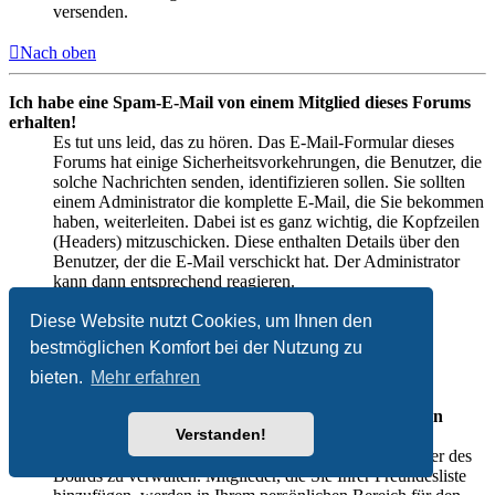
versenden.
Nach oben
Ich habe eine Spam-E-Mail von einem Mitglied dieses Forums
erhalten!
Es tut uns leid, das zu hören. Das E-Mail-Formular dieses
Forums hat einige Sicherheitsvorkehrungen, die Benutzer, die
solche Nachrichten senden, identifizieren sollen. Sie sollten
einem Administrator die komplette E-Mail, die Sie bekommen
haben, weiterleiten. Dabei ist es ganz wichtig, die Kopfzeilen
(Headers) mitzuschicken. Diese enthalten Details über den
Benutzer, der die E-Mail verschickt hat. Der Administrator
kann dann entsprechend reagieren.
Diese Website nutzt Cookies, um Ihnen den
Nach oben
bestmöglichen Komfort bei der Nutzung zu
Freunde und ignorierte Mitglieder
bieten.
Mehr erfahren
Wozu benötige ich die Listen der Freunde und ignorierten
Verstanden!
Mitglieder?
Sie können diese Listen benutzen, um andere Mitglieder des
Boards zu verwalten. Mitglieder, die Sie Ihrer Freundesliste