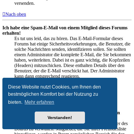
versenden.
Nach oben
Ich habe eine Spam-E-Mail von einem Mitglied dieses Forums
erhalten!
Es tut uns leid, das zu hören. Das E-Mail-Formular dieses
Forums hat einige Sicherheitsvorkehrungen, die Benutzer, die
solche Nachrichten senden, identifizieren sollen. Sie sollten
einem Administrator die komplette E-Mail, die Sie bekommen
haben, weiterleiten. Dabei ist es ganz wichtig, die Kopfzeilen
(Headers) mitzuschicken. Diese enthalten Details über den
Benutzer, der die E-Mail verschickt hat. Der Administrator
kann dann entsprechend reagieren.
Diese Website nutzt Cookies, um Ihnen den
Nach oben
bestmöglichen Komfort bei der Nutzung zu
Freunde und ignorierte Mitglieder
bieten.
Mehr erfahren
Wozu benötige ich die Listen der Freunde und ignorierten
Verstanden!
Mitglieder?
Sie können diese Listen benutzen, um andere Mitglieder des
Boards zu verwalten. Mitglieder, die Sie Ihrer Freundesliste