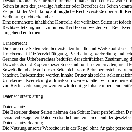
Deshalb können wir für diese fremden Inhalte auch keine Gewähr über
Seiten ist stets der jeweilige Anbieter oder Betreiber der Seiten vera
Zeitpunkt der Verlinkung auf mögliche Rechtsverstöße überprüft. Re
Verlinkung nicht erkennbar.
Eine permanente inhaltliche Kontrolle der verlinkten Seiten ist jedoc
Rechtsverletzung nicht zumutbar. Bei Bekanntwerden von Rechtsverl
umgehend entfernen.
Urheberrecht
Die durch die Seitenbetreiber erstellten Inhalte und Werke auf diesen
Urheberrecht. Die Vervielfältigung, Bearbeitung, Verbreitung und jed
Grenzen des Urheberrechtes bedürfen der schriftlichen Zustimmung de
Downloads und Kopien dieser Seite sind nur für den privaten, nicht 
Soweit die Inhalte auf dieser Seite nicht vom Betreiber erstellt wurde
beachtet. Insbesondere werden Inhalte Dritter als solche gekennzeichn
Urheberrechtsverletzung aufmerksam werden, bitten wir um einen e
von Rechtsverletzungen werden wir derartige Inhalte umgehend entfe
Datenschutzerklärung
Datenschutz
Die Betreiber dieser Seiten nehmen den Schutz Ihrer persönlichen Dat
personenbezogenen Daten vertraulich und entsprechend der gesetzlic
Datenschutzerklärung.
Die Nutzung unserer Webseite ist in der Regel ohne Angabe persone