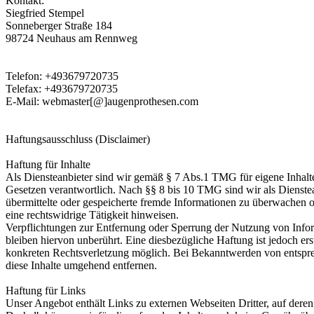
Kontakt:
Siegfried Stempel
Sonneberger Straße 184
98724 Neuhaus am Rennweg
Telefon: +493679720735
Telefax: +493679720735
E-Mail: webmaster[@]augenprothesen.com
Haftungsausschluss (Disclaimer)
Haftung für Inhalte
Als Diensteanbieter sind wir gemäß § 7 Abs.1 TMG für eigene Inhalte
Gesetzen verantwortlich. Nach §§ 8 bis 10 TMG sind wir als Dienstean
übermittelte oder gespeicherte fremde Informationen zu überwachen 
eine rechtswidrige Tätigkeit hinweisen.
Verpflichtungen zur Entfernung oder Sperrung der Nutzung von Info
bleiben hiervon unberührt. Eine diesbezügliche Haftung ist jedoch er
konkreten Rechtsverletzung möglich. Bei Bekanntwerden von entspr
diese Inhalte umgehend entfernen.
Haftung für Links
Unser Angebot enthält Links zu externen Webseiten Dritter, auf deren