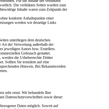
nehmen. Für die Inhalte der verlinkten
ntwortlich. Die verlinkten Seiten wurden zum
chtswidrige Inhalte waren zum Zeitpunkt der
h ohne konkrete Anhaltspunkte einer
etzungen werden wir derartige Links
 Seiten unterliegen dem deutschen
e Art der Verwertung außerhalb der
s jeweiligen Autors bzw. Erstellers.
kommerziellen Gebrauch gestattet.
n, werden die Urheberrechte Dritter
et. Sollten Sie trotzdem auf eine
ntsprechenden Hinweis. Bei Bekanntwerden
rnen.
en sehr ernst. Wir behandeln Ihre
hen Datenschutzvorschriften sowie dieser
nbezogener Daten möglich. Soweit auf